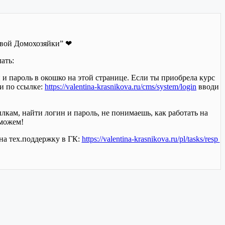
овой Домохозяйки” ❤
ать:
 и пароль в окошко на этой странице. Если ты приобрела курс
ди по ссылке:
https://valentina-krasnikova.ru/cms/system/login
вводи
кам, найти логин и пароль, не понимаешь, как работать на
оможем!
а тех.поддержку в ГК:
https://valentina-krasnikova.ru/pl/tasks/resp