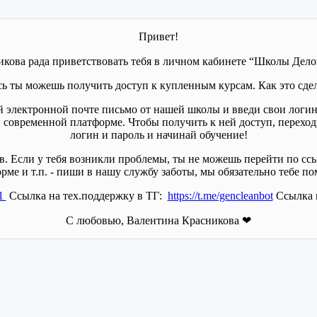
Привет!
икова рада приветствовать тебя в личном кабинете “Школы Дел
сь ты можешь получить доступ к купленным курсам. Как это сдел
ей электронной почте письмо от нашей школы и введи свои логин
ой современной платформе. Чтобы получить к ней доступ, перехо
логин и пароль и начинай обучение!
 Если у тебя возникли проблемы, ты не можешь перейти по ссыл
рме и т.п. - пиши в нашу службу заботы, мы обязательно тебе п
31
Ссылка на тех.поддержку в ТГ:
https://t.me/gencleanbot
Ссылка н
С любовью, Валентина Красникова ❤