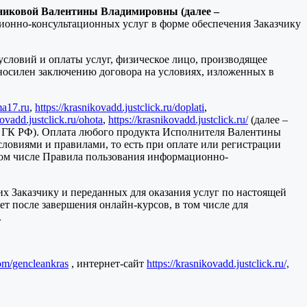
никовой Валентины Владимировны (далее –
ционно-консультационных услуг в форме обеспечения Заказчику
условий и оплаты услуг, физическое лицо, производящее
вносилен заключению договора на условиях, изложенных в
ma17.ru
,
https://krasnikovadd.justclick.ru/doplati
,
kovadd.justclick.ru/ohota
,
https://krasnikovadd.justclick.ru/
(далее –
438 ГК РФ). Оплата любого продукта Исполнителя Валентины
ловиями и правилами, то есть при оплате или регистрации
 том числе Правила пользования информационно-
х Заказчику и переданных для оказания услуг по настоящей
ет после завершения онлайн-курсов, в том числе для
.
com/gencleankras
, интернет-сайт
https://krasnikovadd.justclick.ru/,