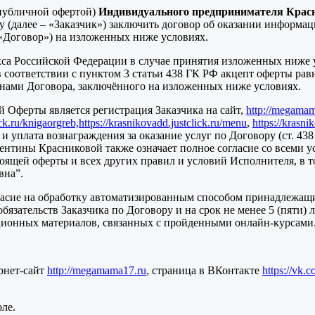
публичной офертой)
Индивидуального предпринимателя Крас
 (далее – «Заказчик») заключить договор об оказании информа
 «Договор») на изложенных ниже условиях.
екса Российской Федерации в случае принятия изложенных ниже 
в соответствии с пунктом 3 статьи 438 ГК РФ акцепт оферты ра
ронами Договора, заключённого на изложенных ниже условиях.
 Оферты является регистрация Заказчика на сайт,
http://megama
ick.ru/knigaorgreb,
https://krasnikovadd.justclick.ru/menu
,
https://krasni
 и уплата вознаграждения за оказание услуг по Договору (ст. 
ентины Красниковой также означает полное согласие со всеми ус
стоящей оферты и всех других правил и условий Исполнителя, в
вна”.
ласие на обработку автоматизированным способом принадлежащи
зательств Заказчика по Договору и на срок не менее 5 (пяти) л
ционных материалов, связанных с пройденными онлайн-курсами
рнет-сайт
http://megamama17.ru
, страница в ВКонтакте
https://vk.
ле.