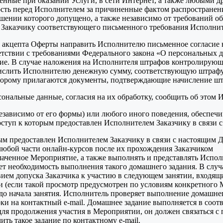
ные при оказании Услуги, в сети Интернет, а также любыми др
ость перед Исполнителем за причиненные фактом распростране
ении которого допущено, а также независимо от требований об 
и Заказчику соответствующего письменного требования Исполнит
аты акцепта Оферты направить Исполнителю письменное согласи
ветствии с требованиями Федерального закона «О персональных 
асие. В случае наложения на Исполнителя штрафов контролирующи
ислить Исполнителю денежную сумму, соответствующую штрафу, в
торому прилагаются документы, подтверждающие начисление шт
ональные данные, согласия на их обработку, сообщить об этом 
независимо от его формы) или любого иного поведения, обеспе
оступ к которым предоставлен Исполнителем Заказчику в связи 
ым предоставлен Исполнителем Заказчику в связи с настоящим 
 любой части онлайн-курсов после их прохождения Заказчиком
 оплаченное Мероприятие, а также выполнять и представлять Исп
ет необходимость выполнения такого домашнего задания. В случ
вием допуска Заказчика к участию в следующем занятии, входя
и (если такой просмотр предусмотрен по условиям конкретног
до начала занятия. Исполнитель проверяет выполнение домашнего
рки на контактный e-mail. Домашнее задание выполняется в соот
 для продолжения участия в Мероприятии, он должен связатьс
ить такое задание по контактному e-mail.