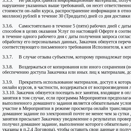
3.3.5. Не распространять информационные материалы, получен
нарушение указанных выше требований, он несет ответственн
стоимости он-лайн курса, распространение информации в отнош
миллион) рублей в течение 30 (Тридцати) дней со дня доставк
3.3.6. Самостоятельно в течение 5 (пяти) рабочих дней с д
способом в целях оказания Услуг по настоящей Оферте в соот
в течение одного рабочего дня с даты получения запроса согл
обработку его персональных данных, Заказчик обязуется переч
соответствующего письменного требования Исполнителя, к ко
3.3.7. В случае отзыва субъектом, которому принадлежат перс
3.3.8. Воздержаться от копирования или иного сохранения (
обеспечению доступа Заказчика или иных лиц к материалам, д
3.3.9. Прекратить использование материалов, доступ к котор
онлайн курсов, в частности, воздержаться от воспроизведения
3.3.10. Заказчик обязуется посещать все занятия, входящие в
занятия в том случае, если программа Мероприятия предполага
выполненного домашнего задания является обязательным усло
участие в Мероприятии в режиме просмотра онлайн трансляци
домашнее задание по электронной почте не менее чем за сутки 
занятия присылает Заказчику уведомление о результатах прове
получил домашнее задание, выполнение которого обязательно
указаны в п.2.4 Договора), чтобы оставить свои данные и получ