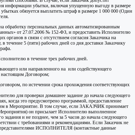
угими способами. В случае, если Заказчик допустит
ния информации убытки, включая упущенную выгоду в размере
убытках обязуется выплатить штраф в размере 1 000 000 (Один
еля.
е на обработку персональных данных автоматизированным
данных» от 27.07.2006 № 152-ФЗ, и предоставить Исполнителю
х органов в связи с отсутствием согласия Заказчика на
 течение 5 (пяти) рабочих дней со дня доставки Заказчику
рафа.
Исполнителю в течение трех рабочих дней.
чивающего или направленного на или содействующего
с настоящим Договором;
Договором, по истечении срока прохождения соответствующих
олнителю для проверки домашнее задание до начала следующего
аях, когда это предусмотрено программой, предоставление
щим в Мероприятие. В том случае, если ЗАКАЗЧИК принимает
о Мероприятия) он присылает Исполнителю выполненное
 задания и не позднее, чем за 5 часов до начала следующего
ветствии с требованиями и рекомендациями. Если Заказчик не
я с представителями ИСПОЛНИТЕЛЯ (контактные данные