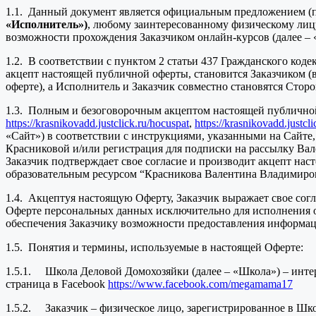
1.1. Данный документ является официальным предложением (
«Исполнитель»)
, любому заинтересованному физическому лицу
возможности прохождения Заказчиком онлайн-курсов (далее –
1.2. В соответствии с пунктом 2 статьи 437 Гражданского код
акцепт настоящей публичной оферты, становится Заказчиком (
оферте), а Исполнитель и Заказчик совместно становятся Сто
1.3. Полным и безоговорочным акцептом настоящей публичной
https://krasnikovadd.justclick.ru/hocuspat
,
https://krasnikovadd.justcl
«Сайт») в соответствии с инструкциями, указанными на Сайте,
Красниковой и/или регистрация для подписки на рассылку Вал
Заказчик подтверждает свое согласие и производит акцепт на
образовательным ресурсом “Красникова Валентина Владимиро
1.4. Акцептуя настоящую Оферту, Заказчик выражает свое сог
Оферте персональных данных исключительно для исполнения обя
обеспечения Заказчику возможности предоставления информа
1.5. Понятия и термины, используемые в настоящей Оферте:
1.5.1. Школа Деловой Домохозяйки (далее – «Школа») – инте
страница в Facebook
https://www.facebook.com/megamama17
1.5.2. Заказчик – физическое лицо, зарегистрированное в Шко