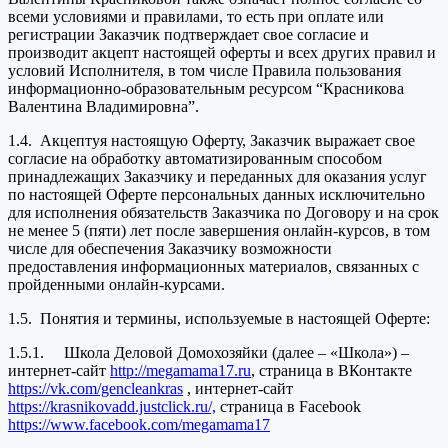
всеми условиями и правилами, то есть при оплате или
регистрации Заказчик подтверждает свое согласие и
производит акцепт настоящей оферты и всех других правил и
условий Исполнителя, в том числе Правила пользования
информационно-образовательным ресурсом “Красникова
Валентина Владимировна”.
1.4. Акцептуя настоящую Оферту, Заказчик выражает свое
согласие на обработку автоматизированным способом
принадлежащих Заказчику и переданных для оказания услуг
по настоящей Оферте персональных данных исключительно
для исполнения обязательств Заказчика по Договору и на срок
не менее 5 (пяти) лет после завершения онлайн-курсов, в том
числе для обеспечения Заказчику возможности
предоставления информационных материалов, связанных с
пройденными онлайн-курсами.
1.5. Понятия и термины, используемые в настоящей Оферте:
1.5.1. Школа Деловой Домохозяйки (далее – «Школа») –
интернет-сайт
http://megamama17.ru
, страница в ВКонтакте
https://vk.com/gencleankras
, интернет-сайт
https://krasnikovadd.justclick.ru/,
страница в Facebook
https://www.facebook.com/megamama17