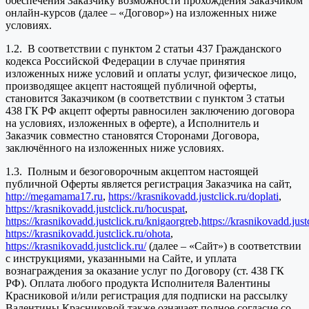
обеспечения Заказчику возможности прохождения Заказчиком
онлайн-курсов (далее – «Договор») на изложенных ниже
условиях.
1.2. В соответствии с пунктом 2 статьи 437 Гражданского
кодекса Российской Федерации в случае принятия
изложенных ниже условий и оплаты услуг, физическое лицо,
производящее акцепт настоящей публичной оферты,
становится Заказчиком (в соответствии с пунктом 3 статьи
438 ГК РФ акцепт оферты равносилен заключению договора
на условиях, изложенных в оферте), а Исполнитель и
Заказчик совместно становятся Сторонами Договора,
заключённого на изложенных ниже условиях.
1.3. Полным и безоговорочным акцептом настоящей
публичной Оферты является регистрация Заказчика на сайт,
http://megamama17.ru
,
https://krasnikovadd.justclick.ru/doplati
,
https://krasnikovadd.justclick.ru/hocuspat
,
https://krasnikovadd.justclick.ru/knigaorgreb,
https://krasnikovadd.jus
https://krasnikovadd.justclick.ru/ohota
,
https://krasnikovadd.justclick.ru/
(далее – «Сайт») в соответствии
с инструкциями, указанными на Сайте, и уплата
вознаграждения за оказание услуг по Договору (ст. 438 ГК
РФ). Оплата любого продукта Исполнителя Валентины
Красниковой и/или регистрация для подписки на рассылку
Валентины Красниковой также означает полное согласие со