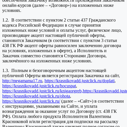
обеспечения Заказчику возможности прохождения Заказчиком
онлайн-курсов (далее – «Договор») на изложенных ниже
условиях.
1.2. В соответствии с пунктом 2 статьи 437 Гражданского
кодекса Российской Федерации в случае принятия
изложенных ниже условий и оплаты услуг, физическое лицо,
производящее акцепт настоящей публичной оферты,
становится Заказчиком (в соответствии с пунктом 3 статьи
438 ГК РФ акцепт оферты равносилен заключению договора
на условиях, изложенных в оферте), а Исполнитель и
Заказчик совместно становятся Сторонами Договора,
заключённого на изложенных ниже условиях.
1.3. Полным и безоговорочным акцептом настоящей
публичной Оферты является регистрация Заказчика на сайт,
http://megamama17.ru
,
https://krasnikovadd.justclick.ru/doplati
,
https://krasnikovadd.justclick.ru/hocuspat
,
https://krasnikovadd.justclick.ru/knigaorgreb,
https://krasnikovadd.jus
https://krasnikovadd.justclick.ru/ohota
,
https://krasnikovadd.justclick.ru/
(далее – «Сайт») в соответствии
с инструкциями, указанными на Сайте, и уплата
вознаграждения за оказание услуг по Договору (ст. 438 ГК
РФ). Оплата любого продукта Исполнителя Валентины
Красниковой и/или регистрация для подписки на рассылку
Валентины Красниковой также означает полное согласие со