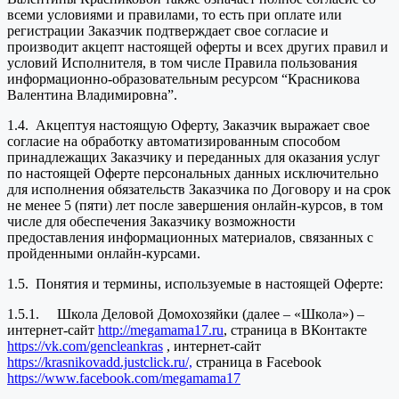
всеми условиями и правилами, то есть при оплате или
регистрации Заказчик подтверждает свое согласие и
производит акцепт настоящей оферты и всех других правил и
условий Исполнителя, в том числе Правила пользования
информационно-образовательным ресурсом “Красникова
Валентина Владимировна”.
1.4. Акцептуя настоящую Оферту, Заказчик выражает свое
согласие на обработку автоматизированным способом
принадлежащих Заказчику и переданных для оказания услуг
по настоящей Оферте персональных данных исключительно
для исполнения обязательств Заказчика по Договору и на срок
не менее 5 (пяти) лет после завершения онлайн-курсов, в том
числе для обеспечения Заказчику возможности
предоставления информационных материалов, связанных с
пройденными онлайн-курсами.
1.5. Понятия и термины, используемые в настоящей Оферте:
1.5.1. Школа Деловой Домохозяйки (далее – «Школа») –
интернет-сайт
http://megamama17.ru
, страница в ВКонтакте
https://vk.com/gencleankras
, интернет-сайт
https://krasnikovadd.justclick.ru/,
страница в Facebook
https://www.facebook.com/megamama17