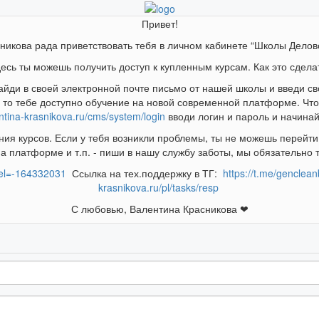
Привет!
никова рада приветствовать тебя в личном кабинете “Школы Дело
есь ты можешь получить доступ к купленным курсам. Как это сдела
айди в своей электронной почте письмо от нашей школы и введи св
, то тебе доступно обучение на новой современной платформе. Чтоб
entina-krasnikova.ru/cms/system/login
вводи логин и пароль и начинай
я курсов. Если у тебя возникли проблемы, ты не можешь перейти 
на платформе и т.п. - пиши в нашу службу заботы, мы обязательно
sel=-164332031
Ссылка на тех.поддержку в ТГ:
https://t.me/genclean
krasnikova.ru/pl/tasks/resp
С любовью, Валентина Красникова ❤