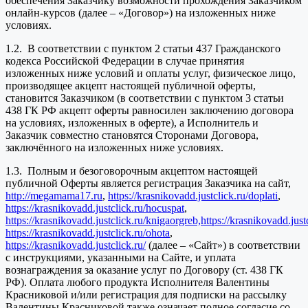
обеспечения Заказчику возможности прохождения Заказчиком
онлайн-курсов (далее – «Договор») на изложенных ниже
условиях.
1.2. В соответствии с пунктом 2 статьи 437 Гражданского
кодекса Российской Федерации в случае принятия
изложенных ниже условий и оплаты услуг, физическое лицо,
производящее акцепт настоящей публичной оферты,
становится Заказчиком (в соответствии с пунктом 3 статьи
438 ГК РФ акцепт оферты равносилен заключению договора
на условиях, изложенных в оферте), а Исполнитель и
Заказчик совместно становятся Сторонами Договора,
заключённого на изложенных ниже условиях.
1.3. Полным и безоговорочным акцептом настоящей
публичной Оферты является регистрация Заказчика на сайт,
http://megamama17.ru
,
https://krasnikovadd.justclick.ru/doplati
,
https://krasnikovadd.justclick.ru/hocuspat
,
https://krasnikovadd.justclick.ru/knigaorgreb,
https://krasnikovadd.jus
https://krasnikovadd.justclick.ru/ohota
,
https://krasnikovadd.justclick.ru/
(далее – «Сайт») в соответствии
с инструкциями, указанными на Сайте, и уплата
вознаграждения за оказание услуг по Договору (ст. 438 ГК
РФ). Оплата любого продукта Исполнителя Валентины
Красниковой и/или регистрация для подписки на рассылку
Валентины Красниковой также означает полное согласие со