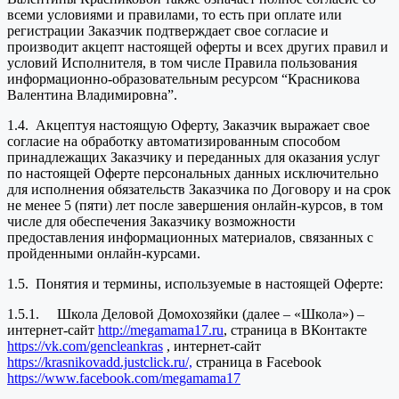
всеми условиями и правилами, то есть при оплате или
регистрации Заказчик подтверждает свое согласие и
производит акцепт настоящей оферты и всех других правил и
условий Исполнителя, в том числе Правила пользования
информационно-образовательным ресурсом “Красникова
Валентина Владимировна”.
1.4. Акцептуя настоящую Оферту, Заказчик выражает свое
согласие на обработку автоматизированным способом
принадлежащих Заказчику и переданных для оказания услуг
по настоящей Оферте персональных данных исключительно
для исполнения обязательств Заказчика по Договору и на срок
не менее 5 (пяти) лет после завершения онлайн-курсов, в том
числе для обеспечения Заказчику возможности
предоставления информационных материалов, связанных с
пройденными онлайн-курсами.
1.5. Понятия и термины, используемые в настоящей Оферте:
1.5.1. Школа Деловой Домохозяйки (далее – «Школа») –
интернет-сайт
http://megamama17.ru
, страница в ВКонтакте
https://vk.com/gencleankras
, интернет-сайт
https://krasnikovadd.justclick.ru/,
страница в Facebook
https://www.facebook.com/megamama17