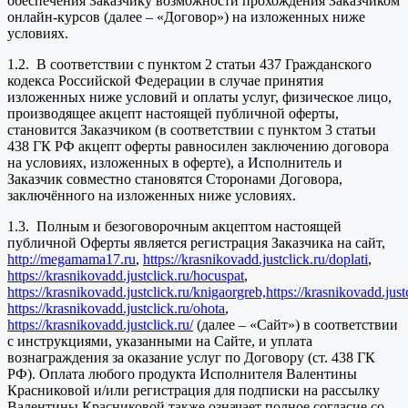
обеспечения Заказчику возможности прохождения Заказчиком
онлайн-курсов (далее – «Договор») на изложенных ниже
условиях.
1.2. В соответствии с пунктом 2 статьи 437 Гражданского
кодекса Российской Федерации в случае принятия
изложенных ниже условий и оплаты услуг, физическое лицо,
производящее акцепт настоящей публичной оферты,
становится Заказчиком (в соответствии с пунктом 3 статьи
438 ГК РФ акцепт оферты равносилен заключению договора
на условиях, изложенных в оферте), а Исполнитель и
Заказчик совместно становятся Сторонами Договора,
заключённого на изложенных ниже условиях.
1.3. Полным и безоговорочным акцептом настоящей
публичной Оферты является регистрация Заказчика на сайт,
http://megamama17.ru
,
https://krasnikovadd.justclick.ru/doplati
,
https://krasnikovadd.justclick.ru/hocuspat
,
https://krasnikovadd.justclick.ru/knigaorgreb,
https://krasnikovadd.jus
https://krasnikovadd.justclick.ru/ohota
,
https://krasnikovadd.justclick.ru/
(далее – «Сайт») в соответствии
с инструкциями, указанными на Сайте, и уплата
вознаграждения за оказание услуг по Договору (ст. 438 ГК
РФ). Оплата любого продукта Исполнителя Валентины
Красниковой и/или регистрация для подписки на рассылку
Валентины Красниковой также означает полное согласие со