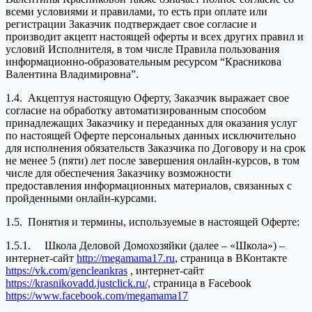
всеми условиями и правилами, то есть при оплате или
регистрации Заказчик подтверждает свое согласие и
производит акцепт настоящей оферты и всех других правил и
условий Исполнителя, в том числе Правила пользования
информационно-образовательным ресурсом “Красникова
Валентина Владимировна”.
1.4. Акцептуя настоящую Оферту, Заказчик выражает свое
согласие на обработку автоматизированным способом
принадлежащих Заказчику и переданных для оказания услуг
по настоящей Оферте персональных данных исключительно
для исполнения обязательств Заказчика по Договору и на срок
не менее 5 (пяти) лет после завершения онлайн-курсов, в том
числе для обеспечения Заказчику возможности
предоставления информационных материалов, связанных с
пройденными онлайн-курсами.
1.5. Понятия и термины, используемые в настоящей Оферте:
1.5.1. Школа Деловой Домохозяйки (далее – «Школа») –
интернет-сайт
http://megamama17.ru
, страница в ВКонтакте
https://vk.com/gencleankras
, интернет-сайт
https://krasnikovadd.justclick.ru/,
страница в Facebook
https://www.facebook.com/megamama17