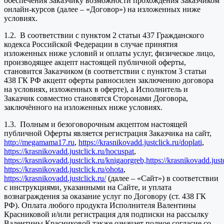
обеспечения Заказчику возможности прохождения Заказчиком
онлайн-курсов (далее – «Договор») на изложенных ниже
условиях.
1.2. В соответствии с пунктом 2 статьи 437 Гражданского
кодекса Российской Федерации в случае принятия
изложенных ниже условий и оплаты услуг, физическое лицо,
производящее акцепт настоящей публичной оферты,
становится Заказчиком (в соответствии с пунктом 3 статьи
438 ГК РФ акцепт оферты равносилен заключению договора
на условиях, изложенных в оферте), а Исполнитель и
Заказчик совместно становятся Сторонами Договора,
заключённого на изложенных ниже условиях.
1.3. Полным и безоговорочным акцептом настоящей
публичной Оферты является регистрация Заказчика на сайт,
http://megamama17.ru
,
https://krasnikovadd.justclick.ru/doplati
,
https://krasnikovadd.justclick.ru/hocuspat
,
https://krasnikovadd.justclick.ru/knigaorgreb,
https://krasnikovadd.jus
https://krasnikovadd.justclick.ru/ohota
,
https://krasnikovadd.justclick.ru/
(далее – «Сайт») в соответствии
с инструкциями, указанными на Сайте, и уплата
вознаграждения за оказание услуг по Договору (ст. 438 ГК
РФ). Оплата любого продукта Исполнителя Валентины
Красниковой и/или регистрация для подписки на рассылку
Валентины Красниковой также означает полное согласие со