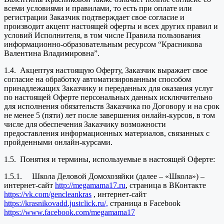
всеми условиями и правилами, то есть при оплате или
регистрации Заказчик подтверждает свое согласие и
производит акцепт настоящей оферты и всех других правил и
условий Исполнителя, в том числе Правила пользования
информационно-образовательным ресурсом “Красникова
Валентина Владимировна”.
1.4. Акцептуя настоящую Оферту, Заказчик выражает свое
согласие на обработку автоматизированным способом
принадлежащих Заказчику и переданных для оказания услуг
по настоящей Оферте персональных данных исключительно
для исполнения обязательств Заказчика по Договору и на срок
не менее 5 (пяти) лет после завершения онлайн-курсов, в том
числе для обеспечения Заказчику возможности
предоставления информационных материалов, связанных с
пройденными онлайн-курсами.
1.5. Понятия и термины, используемые в настоящей Оферте:
1.5.1. Школа Деловой Домохозяйки (далее – «Школа») –
интернет-сайт
http://megamama17.ru
, страница в ВКонтакте
https://vk.com/gencleankras
, интернет-сайт
https://krasnikovadd.justclick.ru/,
страница в Facebook
https://www.facebook.com/megamama17