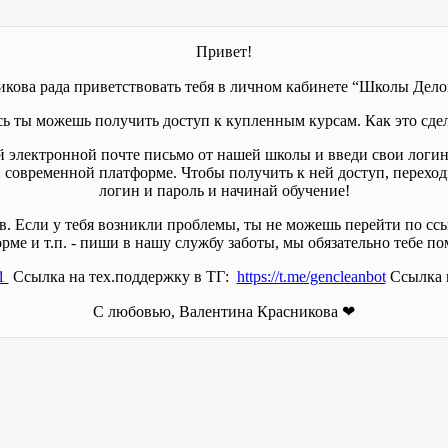
Привет!
икова рада приветствовать тебя в личном кабинете “Школы Дел
сь ты можешь получить доступ к купленным курсам. Как это сдел
ей электронной почте письмо от нашей школы и введи свои логин
ой современной платформе. Чтобы получить к ней доступ, перехо
логин и пароль и начинай обучение!
 Если у тебя возникли проблемы, ты не можешь перейти по ссыл
рме и т.п. - пиши в нашу службу заботы, мы обязательно тебе п
31
Ссылка на тех.поддержку в ТГ:
https://t.me/gencleanbot
Ссылка н
С любовью, Валентина Красникова ❤