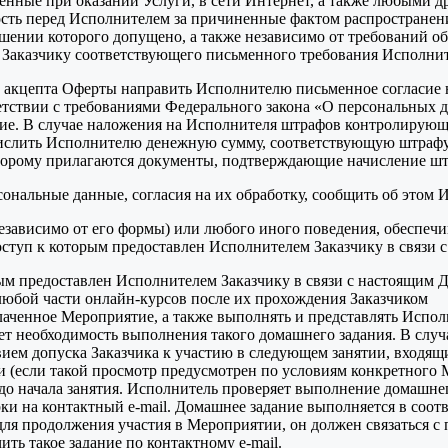
ные при оказании Услуги, в сети Интернет, а также любыми др
ость перед Исполнителем за причиненные фактом распростране
ении которого допущено, а также независимо от требований об 
и Заказчику соответствующего письменного требования Исполнит
аты акцепта Оферты направить Исполнителю письменное согласи
ветствии с требованиями Федерального закона «О персональных 
асие. В случае наложения на Исполнителя штрафов контролирующи
ислить Исполнителю денежную сумму, соответствующую штрафу, в
торому прилагаются документы, подтверждающие начисление шт
ональные данные, согласия на их обработку, сообщить об этом 
независимо от его формы) или любого иного поведения, обеспе
оступ к которым предоставлен Исполнителем Заказчику в связи 
ым предоставлен Исполнителем Заказчику в связи с настоящим 
 любой части онлайн-курсов после их прохождения Заказчиком
 оплаченное Мероприятие, а также выполнять и представлять Исп
ет необходимость выполнения такого домашнего задания. В случ
вием допуска Заказчика к участию в следующем занятии, входя
и (если такой просмотр предусмотрен по условиям конкретног
до начала занятия. Исполнитель проверяет выполнение домашнего
рки на контактный e-mail. Домашнее задание выполняется в соот
 для продолжения участия в Мероприятии, он должен связатьс
ить такое задание по контактному e-mail.