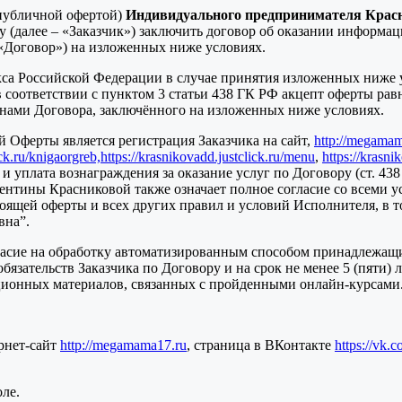
публичной офертой)
Индивидуального предпринимателя Крас
 (далее – «Заказчик») заключить договор об оказании информа
 «Договор») на изложенных ниже условиях.
екса Российской Федерации в случае принятия изложенных ниже 
в соответствии с пунктом 3 статьи 438 ГК РФ акцепт оферты ра
ронами Договора, заключённого на изложенных ниже условиях.
 Оферты является регистрация Заказчика на сайт,
http://megama
ick.ru/knigaorgreb,
https://krasnikovadd.justclick.ru/menu
,
https://krasni
 и уплата вознаграждения за оказание услуг по Договору (ст. 
ентины Красниковой также означает полное согласие со всеми ус
стоящей оферты и всех других правил и условий Исполнителя, в
вна”.
ласие на обработку автоматизированным способом принадлежащи
зательств Заказчика по Договору и на срок не менее 5 (пяти) л
ционных материалов, связанных с пройденными онлайн-курсами
рнет-сайт
http://megamama17.ru
, страница в ВКонтакте
https://vk.
ле.