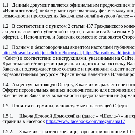
1.1. Данный документ является официальным предложением (
«Исполнитель»)
, любому заинтересованному физическому лицу
возможности прохождения Заказчиком онлайн-курсов (далее –
1.2. В соответствии с пунктом 2 статьи 437 Гражданского код
акцепт настоящей публичной оферты, становится Заказчиком (
оферте), а Исполнитель и Заказчик совместно становятся Сто
1.3. Полным и безоговорочным акцептом настоящей публичной
https://krasnikovadd.justclick.ru/hocuspat
,
https://krasnikovadd.justcl
«Сайт») в соответствии с инструкциями, указанными на Сайте,
Красниковой и/или регистрация для подписки на рассылку Вал
Заказчик подтверждает свое согласие и производит акцепт на
образовательным ресурсом “Красникова Валентина Владимиро
1.4. Акцептуя настоящую Оферту, Заказчик выражает свое сог
Оферте персональных данных исключительно для исполнения обя
обеспечения Заказчику возможности предоставления информа
1.5. Понятия и термины, используемые в настоящей Оферте:
1.5.1. Школа Деловой Домохозяйки (далее – «Школа») – инте
страница в Facebook
https://www.facebook.com/megamama17
1.5.2. Заказчик – физическое лицо, зарегистрированное в Шко