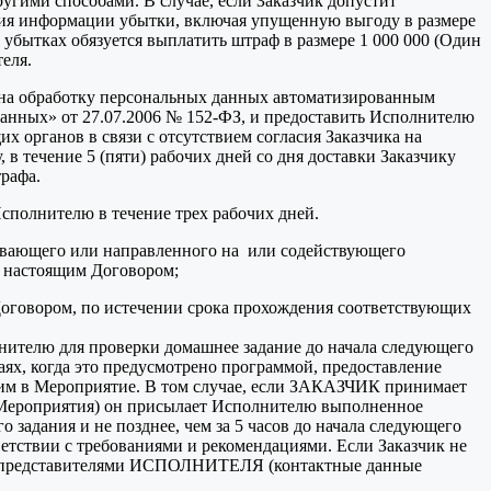
угими способами. В случае, если Заказчик допустит
ния информации убытки, включая упущенную выгоду в размере
убытках обязуется выплатить штраф в размере 1 000 000 (Один
еля.
е на обработку персональных данных автоматизированным
данных» от 27.07.2006 № 152-ФЗ, и предоставить Исполнителю
х органов в связи с отсутствием согласия Заказчика на
 течение 5 (пяти) рабочих дней со дня доставки Заказчику
рафа.
Исполнителю в течение трех рабочих дней.
чивающего или направленного на или содействующего
с настоящим Договором;
Договором, по истечении срока прохождения соответствующих
олнителю для проверки домашнее задание до начала следующего
аях, когда это предусмотрено программой, предоставление
щим в Мероприятие. В том случае, если ЗАКАЗЧИК принимает
о Мероприятия) он присылает Исполнителю выполненное
 задания и не позднее, чем за 5 часов до начала следующего
ветствии с требованиями и рекомендациями. Если Заказчик не
я с представителями ИСПОЛНИТЕЛЯ (контактные данные