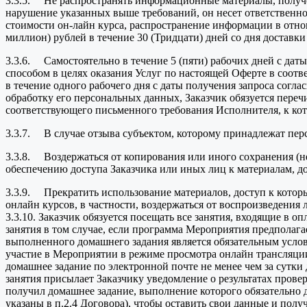
3.3.5. Не распространять информационные материалы, получен
нарушение указанных выше требований, он несет ответственн
стоимости он-лайн курса, распространение информации в отнош
миллион) рублей в течение 30 (Тридцати) дней со дня доставк
3.3.6. Самостоятельно в течение 5 (пяти) рабочих дней с д
способом в целях оказания Услуг по настоящей Оферте в соот
в течение одного рабочего дня с даты получения запроса согл
обработку его персональных данных, Заказчик обязуется переч
соответствующего письменного требования Исполнителя, к ко
3.3.7. В случае отзыва субъектом, которому принадлежат перс
3.3.8. Воздержаться от копирования или иного сохранения (
обеспечению доступа Заказчика или иных лиц к материалам, д
3.3.9. Прекратить использование материалов, доступ к котор
онлайн курсов, в частности, воздержаться от воспроизведения
3.3.10. Заказчик обязуется посещать все занятия, входящие в
занятия в том случае, если программа Мероприятия предполага
выполненного домашнего задания является обязательным усло
участие в Мероприятии в режиме просмотра онлайн трансляци
домашнее задание по электронной почте не менее чем за сутки 
занятия присылает Заказчику уведомление о результатах прове
получил домашнее задание, выполнение которого обязательно
указаны в п.2.4 Договора), чтобы оставить свои данные и получ