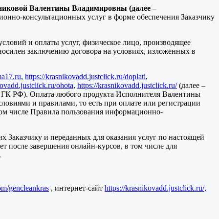
никовой Валентины Владимировны (далее –
ционно-консультационных услуг в форме обеспечения Заказчику
условий и оплаты услуг, физическое лицо, производящее
вносилен заключению договора на условиях, изложенных в
ma17.ru
,
https://krasnikovadd.justclick.ru/doplati
,
kovadd.justclick.ru/ohota
,
https://krasnikovadd.justclick.ru/
(далее –
438 ГК РФ). Оплата любого продукта Исполнителя Валентины
ловиями и правилами, то есть при оплате или регистрации
 том числе Правила пользования информационно-
х Заказчику и переданных для оказания услуг по настоящей
ет после завершения онлайн-курсов, в том числе для
.
com/gencleankras
, интернет-сайт
https://krasnikovadd.justclick.ru/,