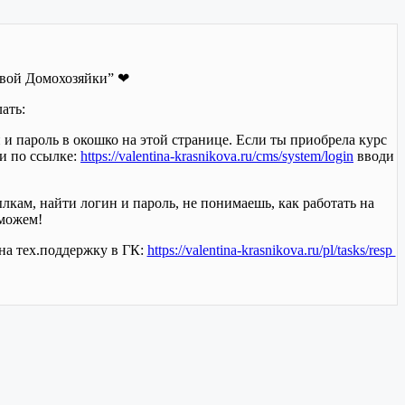
овой Домохозяйки” ❤
ать:
 и пароль в окошко на этой странице. Если ты приобрела курс
ди по ссылке:
https://valentina-krasnikova.ru/cms/system/login
вводи
кам, найти логин и пароль, не понимаешь, как работать на
оможем!
а тех.поддержку в ГК:
https://valentina-krasnikova.ru/pl/tasks/resp