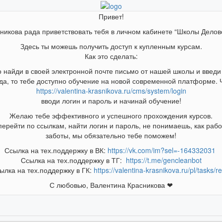
Привет!
никова рада приветствовать тебя в личном кабинете “Школы Дело
Здесь ты можешь получить доступ к купленным курсам.
Как это сделать:
о найди в своей электронной почте письмо от нашей школы и введи 
да, то тебе доступно обучение на новой современной платформе. Ч
https://valentina-krasnikova.ru/cms/system/login
вводи логин и пароль и начинай обучение!
Желаю тебе эффективного и успешного прохождения курсов.
ерейти по ссылкам, найти логин и пароль, не понимаешь, как раб
заботы, мы обязательно тебе поможем!
Ссылка на тех.поддержку в ВК:
https://vk.com/im?sel=-164332031
Ссылка на тех.поддержку в ТГ:
https://t.me/gencleanbot
ылка на тех.поддержку в ГК:
https://valentina-krasnikova.ru/pl/tasks/r
С любовью, Валентина Красникова ❤