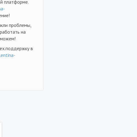
ой платформе.
na-
ение!
икли проблемы,
 работать на
оможем!
ех.поддержку в
lentina-