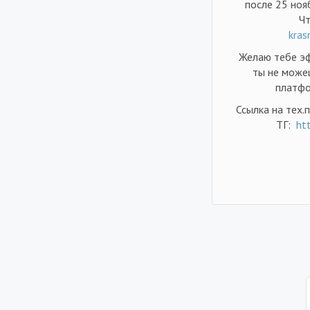
после 25 ноя
Чт
kras
Желаю тебе эф
ты не можеш
платфо
Ссылка на тех.
ТГ:
ht