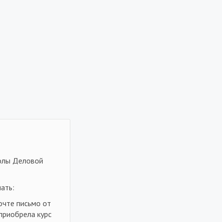
колы Деловой
ать:
очте письмо от
 приобрела курс