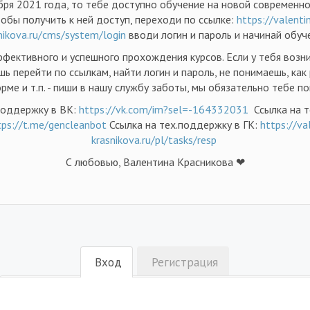
бря 2021 года, то тебе доступно обучение на новой современн
обы получить к ней доступ, переходи по ссылке:
https://valenti
nikova.ru/cms/system/login
вводи логин и пароль и начинай обуч
фективного и успешного прохождения курсов. Если у тебя возн
ь перейти по ссылкам, найти логин и пароль, не понимаешь, как
рме и т.п. - пиши в нашу службу заботы, мы обязательно тебе п
поддержку в ВК:
https://vk.com/im?sel=-164332031
Ссылка на т
tps://t.me/gencleanbot
Ссылка на тех.поддержку в ГК:
https://va
krasnikova.ru/pl/tasks/resp
С любовью, Валентина Красникова ❤
Вход
Регистрация