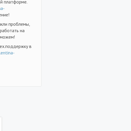
ой платформе.
na-
ение!
икли проблемы,
 работать на
оможем!
ех.поддержку в
lentina-