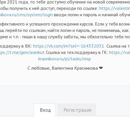
бря 2021 года, то тебе доступно обучение на новой современн
обы получить к ней доступ, переходи по ссылке:
https://valenti
nikova.ru/cms/system/login
вводи логин и пароль и начинай обуч
фективного и успешного прохождения курсов. Если у тебя возн
ь перейти по ссылкам, найти логин и пароль, не понимаешь, как
рме и т.п. - пиши в нашу службу заботы, мы обязательно тебе п
поддержку в ВК:
https://vk.com/im?sel=-164332031
Ссылка на т
tps://t.me/gencleanbot
Ссылка на тех.поддержку в ГК:
https://va
krasnikova.ru/pl/tasks/resp
С любовью, Валентина Красникова ❤
Вход
Регистрация