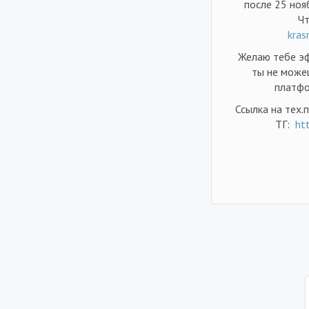
после 25 ноя
Чт
kras
Желаю тебе эф
ты не можеш
платфо
Ссылка на тех.
ТГ:
ht