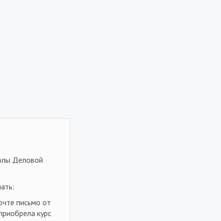
колы Деловой
ать:
очте письмо от
 приобрела курс