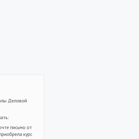
колы Деловой
ать:
очте письмо от
 приобрела курс