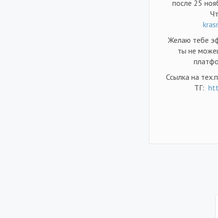
после 25 ноя
Чт
kras
Желаю тебе эф
ты не можеш
платфо
Ссылка на тех.
ТГ:
ht