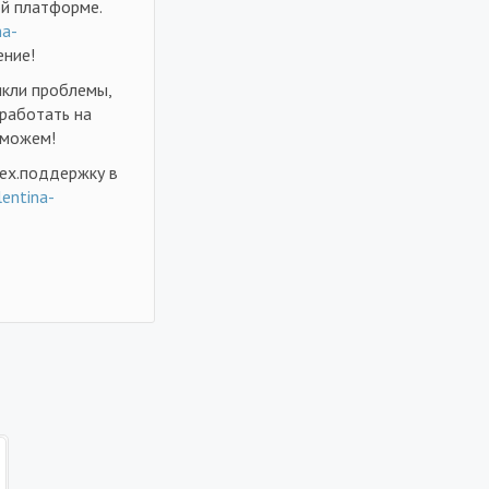
ой платформе.
na-
ение!
икли проблемы,
 работать на
оможем!
ех.поддержку в
lentina-