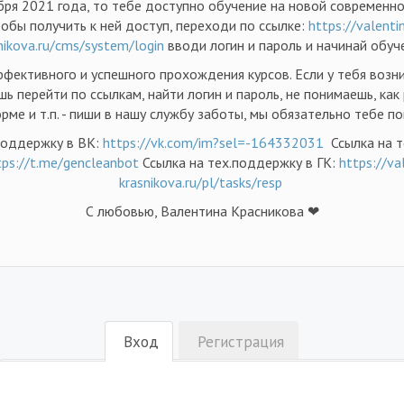
бря 2021 года, то тебе доступно обучение на новой современн
обы получить к ней доступ, переходи по ссылке:
https://valenti
nikova.ru/cms/system/login
вводи логин и пароль и начинай обуч
фективного и успешного прохождения курсов. Если у тебя возн
ь перейти по ссылкам, найти логин и пароль, не понимаешь, как
рме и т.п. - пиши в нашу службу заботы, мы обязательно тебе п
поддержку в ВК:
https://vk.com/im?sel=-164332031
Ссылка на т
tps://t.me/gencleanbot
Ссылка на тех.поддержку в ГК:
https://va
krasnikova.ru/pl/tasks/resp
С любовью, Валентина Красникова ❤
Вход
Регистрация