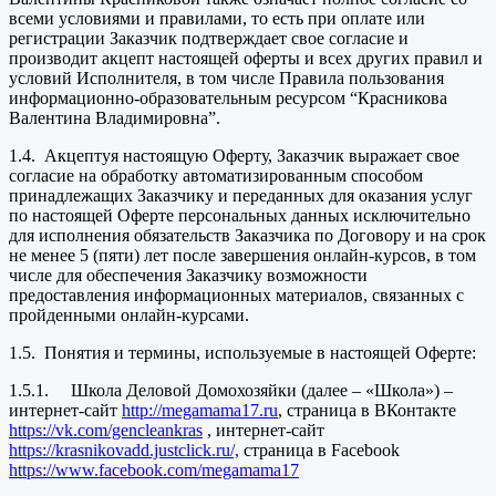
всеми условиями и правилами, то есть при оплате или
регистрации Заказчик подтверждает свое согласие и
производит акцепт настоящей оферты и всех других правил и
условий Исполнителя, в том числе Правила пользования
информационно-образовательным ресурсом “Красникова
Валентина Владимировна”.
1.4. Акцептуя настоящую Оферту, Заказчик выражает свое
согласие на обработку автоматизированным способом
принадлежащих Заказчику и переданных для оказания услуг
по настоящей Оферте персональных данных исключительно
для исполнения обязательств Заказчика по Договору и на срок
не менее 5 (пяти) лет после завершения онлайн-курсов, в том
числе для обеспечения Заказчику возможности
предоставления информационных материалов, связанных с
пройденными онлайн-курсами.
1.5. Понятия и термины, используемые в настоящей Оферте:
1.5.1. Школа Деловой Домохозяйки (далее – «Школа») –
интернет-сайт
http://megamama17.ru
, страница в ВКонтакте
https://vk.com/gencleankras
, интернет-сайт
https://krasnikovadd.justclick.ru/,
страница в Facebook
https://www.facebook.com/megamama17