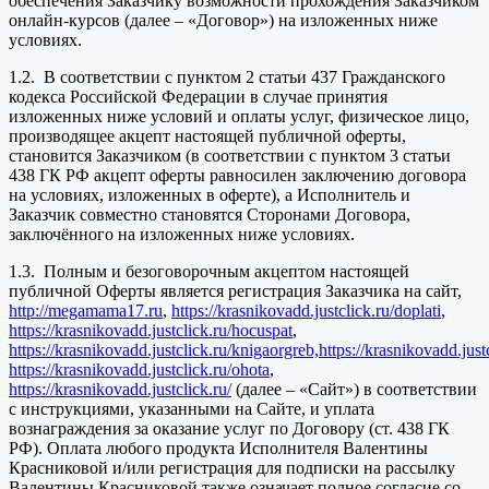
обеспечения Заказчику возможности прохождения Заказчиком
онлайн-курсов (далее – «Договор») на изложенных ниже
условиях.
1.2. В соответствии с пунктом 2 статьи 437 Гражданского
кодекса Российской Федерации в случае принятия
изложенных ниже условий и оплаты услуг, физическое лицо,
производящее акцепт настоящей публичной оферты,
становится Заказчиком (в соответствии с пунктом 3 статьи
438 ГК РФ акцепт оферты равносилен заключению договора
на условиях, изложенных в оферте), а Исполнитель и
Заказчик совместно становятся Сторонами Договора,
заключённого на изложенных ниже условиях.
1.3. Полным и безоговорочным акцептом настоящей
публичной Оферты является регистрация Заказчика на сайт,
http://megamama17.ru
,
https://krasnikovadd.justclick.ru/doplati
,
https://krasnikovadd.justclick.ru/hocuspat
,
https://krasnikovadd.justclick.ru/knigaorgreb,
https://krasnikovadd.jus
https://krasnikovadd.justclick.ru/ohota
,
https://krasnikovadd.justclick.ru/
(далее – «Сайт») в соответствии
с инструкциями, указанными на Сайте, и уплата
вознаграждения за оказание услуг по Договору (ст. 438 ГК
РФ). Оплата любого продукта Исполнителя Валентины
Красниковой и/или регистрация для подписки на рассылку
Валентины Красниковой также означает полное согласие со