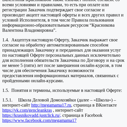
всеми условиями и правилами, то есть при оплате или
регистрации Заказчик подтверждает свое согласие и
производит акцепт настоящей оферты и всех других правил и
условий Исполнителя, в том числе Правила пользования
информационно-образовательным ресурсом “Красникова
Валентина Владимировна”.
1.4. Акцептуя настоящую Оферту, Заказчик выражает свое
согласие на обработку автоматизированным способом
принадлежащих Заказчику и переданных для оказания услуг
по настоящей Оферте персональных данных исключительно
для исполнения обязательств Заказчика по Договору и на срок
не менее 5 (пяти) лет после завершения онлайн-курсов, в том
числе для обеспечения Заказчику возможности
предоставления информационных материалов, связанных с
пройденными онлайн-курсами.
1.5. Понятия и термины, используемые в настоящей Оферте:
1.5.1. Школа Деловой Домохозяйки (далее – «Школа») –
интернет-сайт
http://megamama17.ru
, страница в ВКонтакте
https://vk.com/gencleankras
, интернет-сайт
https://krasnikovadd.justclick.ru/,
страница в Facebook
https://www.facebook.com/megamama17