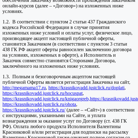
обеспечения Заказчику возможности прохождения Заказчиком
онлайн-курсов (далее – «Договор») на изложенных ниже
условиях.
1.2. В соответствии с пунктом 2 статьи 437 Гражданского
кодекса Российской Федерации в случае принятия
изложенных ниже условий и оплаты услуг, физическое лицо,
производящее акцепт настоящей публичной оферты,
становится Заказчиком (в соответствии с пунктом 3 статьи
438 ГК РФ акцепт оферты равносилен заключению договора
на условиях, изложенных в оферте), а Исполнитель и
Заказчик совместно становятся Сторонами Договора,
заключённого на изложенных ниже условиях.
1.3. Полным и безоговорочным акцептом настоящей
публичной Оферты является регистрация Заказчика на сайт,
http://megamama17.ru
,
https://krasnikovadd.justclick.ru/doplati
,
https://krasnikovadd.justclick.ru/hocuspat
,
https://krasnikovadd.justclick.ru/knigaorgreb,
https://krasnikovadd.jus
https://krasnikovadd.justclick.ru/ohota
,
https://krasnikovadd.justclick.ru/
(далее – «Сайт») в соответствии
с инструкциями, указанными на Сайте, и уплата
вознаграждения за оказание услуг по Договору (ст. 438 ГК
РФ). Оплата любого продукта Исполнителя Валентины
Красниковой и/или регистрация для подписки на рассылку
Валентины Красниковой также означает полное согласие со