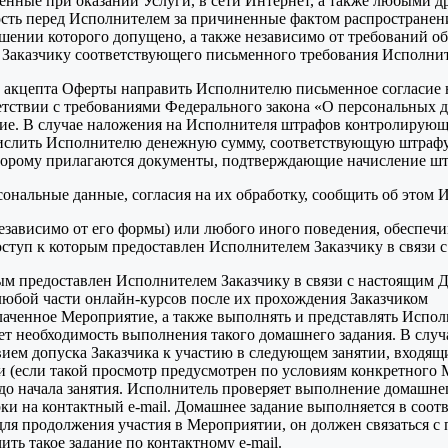
ные при оказании Услуги, в сети Интернет, а также любыми др
ость перед Исполнителем за причиненные фактом распростране
ении которого допущено, а также независимо от требований об 
и Заказчику соответствующего письменного требования Исполнит
аты акцепта Оферты направить Исполнителю письменное согласи
ветствии с требованиями Федерального закона «О персональных 
асие. В случае наложения на Исполнителя штрафов контролирующи
ислить Исполнителю денежную сумму, соответствующую штрафу, в
торому прилагаются документы, подтверждающие начисление шт
ональные данные, согласия на их обработку, сообщить об этом 
независимо от его формы) или любого иного поведения, обеспе
оступ к которым предоставлен Исполнителем Заказчику в связи 
ым предоставлен Исполнителем Заказчику в связи с настоящим 
 любой части онлайн-курсов после их прохождения Заказчиком
 оплаченное Мероприятие, а также выполнять и представлять Исп
ет необходимость выполнения такого домашнего задания. В случ
вием допуска Заказчика к участию в следующем занятии, входя
и (если такой просмотр предусмотрен по условиям конкретног
до начала занятия. Исполнитель проверяет выполнение домашнего
рки на контактный e-mail. Домашнее задание выполняется в соот
 для продолжения участия в Мероприятии, он должен связатьс
ить такое задание по контактному e-mail.