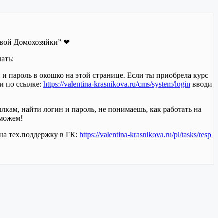
овой Домохозяйки” ❤
ать:
 и пароль в окошко на этой странице. Если ты приобрела курс
ди по ссылке:
https://valentina-krasnikova.ru/cms/system/login
вводи
кам, найти логин и пароль, не понимаешь, как работать на
оможем!
а тех.поддержку в ГК:
https://valentina-krasnikova.ru/pl/tasks/resp