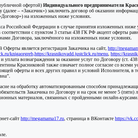
публичной офертой)
Индивидуального предпринимателя Крас
 (далее – «Заказчик») заключить договор об оказании информа
 «Договор») на изложенных ниже условиях.
екса Российской Федерации в случае принятия изложенных ниже 
в соответствии с пунктом 3 статьи 438 ГК РФ акцепт оферты ра
ронами Договора, заключённого на изложенных ниже условиях.
 Оферты является регистрация Заказчика на сайт,
http://megama
ick.ru/knigaorgreb,
https://krasnikovadd.justclick.ru/menu
,
https://krasni
 и уплата вознаграждения за оказание услуг по Договору (ст. 
ентины Красниковой также означает полное согласие со всеми ус
стоящей оферты и всех других правил и условий Исполнителя, в
вна”.
ласие на обработку автоматизированным способом принадлежащи
зательств Заказчика по Договору и на срок не менее 5 (пяти) л
ционных материалов, связанных с пройденными онлайн-курсами
рнет-сайт
http://megamama17.ru
, страница в ВКонтакте
https://vk.
ле.