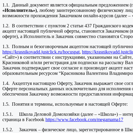
1.1. Данный документ является официальным предложением (
«Исполнитель»)
, любому заинтересованному физическому лицу
возможности прохождения Заказчиком онлайн-курсов (далее –
1.2. В соответствии с пунктом 2 статьи 437 Гражданского код
акцепт настоящей публичной оферты, становится Заказчиком (
оферте), а Исполнитель и Заказчик совместно становятся Сто
1.3. Полным и безоговорочным акцептом настоящей публичной
https://krasnikovadd.justclick.ru/hocuspat
,
https://krasnikovadd.justcl
«Сайт») в соответствии с инструкциями, указанными на Сайте,
Красниковой и/или регистрация для подписки на рассылку Вал
Заказчик подтверждает свое согласие и производит акцепт на
образовательным ресурсом “Красникова Валентина Владимиро
1.4. Акцептуя настоящую Оферту, Заказчик выражает свое сог
Оферте персональных данных исключительно для исполнения обя
обеспечения Заказчику возможности предоставления информа
1.5. Понятия и термины, используемые в настоящей Оферте:
1.5.1. Школа Деловой Домохозяйки (далее – «Школа») – инте
страница в Facebook
https://www.facebook.com/megamama17
1.5.2. Заказчик – физическое лицо, зарегистрированное в Шко