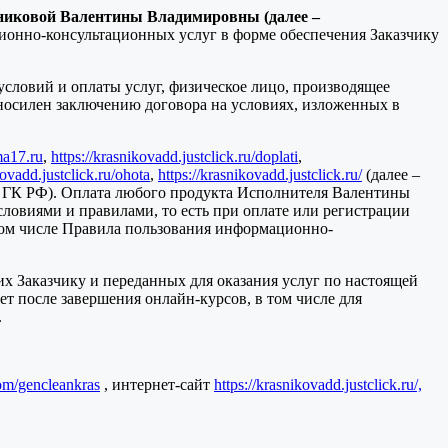
никовой Валентины Владимировны (далее –
ционно-консультационных услуг в форме обеспечения Заказчику
условий и оплаты услуг, физическое лицо, производящее
вносилен заключению договора на условиях, изложенных в
ma17.ru
,
https://krasnikovadd.justclick.ru/doplati
,
kovadd.justclick.ru/ohota
,
https://krasnikovadd.justclick.ru/
(далее –
438 ГК РФ). Оплата любого продукта Исполнителя Валентины
ловиями и правилами, то есть при оплате или регистрации
 том числе Правила пользования информационно-
х Заказчику и переданных для оказания услуг по настоящей
ет после завершения онлайн-курсов, в том числе для
.
com/gencleankras
, интернет-сайт
https://krasnikovadd.justclick.ru/,