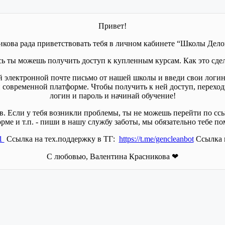
Привет!
икова рада приветствовать тебя в личном кабинете “Школы Дел
сь ты можешь получить доступ к купленным курсам. Как это сдел
ей электронной почте письмо от нашей школы и введи свои логин
ой современной платформе. Чтобы получить к ней доступ, перехо
логин и пароль и начинай обучение!
 Если у тебя возникли проблемы, ты не можешь перейти по ссыл
рме и т.п. - пиши в нашу службу заботы, мы обязательно тебе п
31
Ссылка на тех.поддержку в ТГ:
https://t.me/gencleanbot
Ссылка н
С любовью, Валентина Красникова ❤