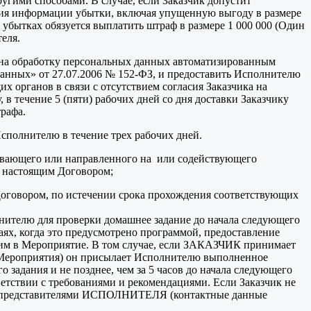
угими способами. В случае, если Заказчик допустит
ния информации убытки, включая упущенную выгоду в размере
убытках обязуется выплатить штраф в размере 1 000 000 (Один
еля.
е на обработку персональных данных автоматизированным
данных» от 27.07.2006 № 152-ФЗ, и предоставить Исполнителю
х органов в связи с отсутствием согласия Заказчика на
 течение 5 (пяти) рабочих дней со дня доставки Заказчику
рафа.
Исполнителю в течение трех рабочих дней.
чивающего или направленного на или содействующего
с настоящим Договором;
Договором, по истечении срока прохождения соответствующих
олнителю для проверки домашнее задание до начала следующего
аях, когда это предусмотрено программой, предоставление
щим в Мероприятие. В том случае, если ЗАКАЗЧИК принимает
о Мероприятия) он присылает Исполнителю выполненное
 задания и не позднее, чем за 5 часов до начала следующего
ветствии с требованиями и рекомендациями. Если Заказчик не
я с представителями ИСПОЛНИТЕЛЯ (контактные данные