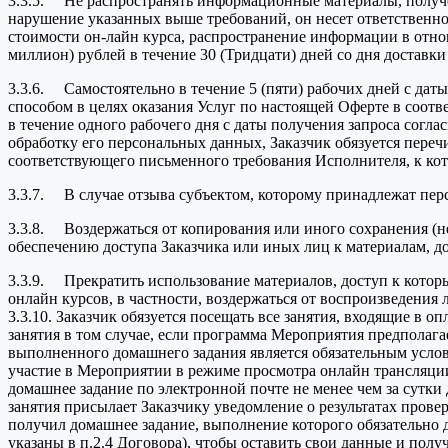
3.3.5. Не распространять информационные материалы, получен
нарушение указанных выше требований, он несет ответственн
стоимости он-лайн курса, распространение информации в отнош
миллион) рублей в течение 30 (Тридцати) дней со дня доставк
3.3.6. Самостоятельно в течение 5 (пяти) рабочих дней с д
способом в целях оказания Услуг по настоящей Оферте в соот
в течение одного рабочего дня с даты получения запроса согл
обработку его персональных данных, Заказчик обязуется переч
соответствующего письменного требования Исполнителя, к ко
3.3.7. В случае отзыва субъектом, которому принадлежат перс
3.3.8. Воздержаться от копирования или иного сохранения (
обеспечению доступа Заказчика или иных лиц к материалам, д
3.3.9. Прекратить использование материалов, доступ к котор
онлайн курсов, в частности, воздержаться от воспроизведения
3.3.10. Заказчик обязуется посещать все занятия, входящие в
занятия в том случае, если программа Мероприятия предполага
выполненного домашнего задания является обязательным усло
участие в Мероприятии в режиме просмотра онлайн трансляци
домашнее задание по электронной почте не менее чем за сутки 
занятия присылает Заказчику уведомление о результатах прове
получил домашнее задание, выполнение которого обязательно
указаны в п.2.4 Договора), чтобы оставить свои данные и получ