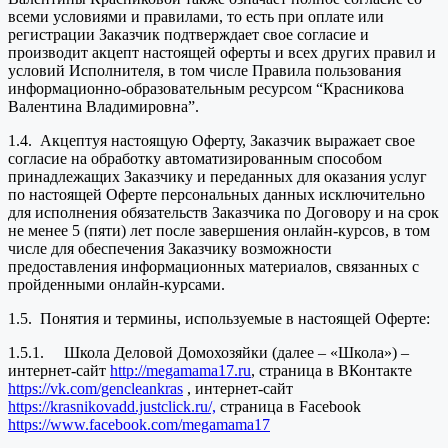
всеми условиями и правилами, то есть при оплате или
регистрации Заказчик подтверждает свое согласие и
производит акцепт настоящей оферты и всех других правил и
условий Исполнителя, в том числе Правила пользования
информационно-образовательным ресурсом “Красникова
Валентина Владимировна”.
1.4. Акцептуя настоящую Оферту, Заказчик выражает свое
согласие на обработку автоматизированным способом
принадлежащих Заказчику и переданных для оказания услуг
по настоящей Оферте персональных данных исключительно
для исполнения обязательств Заказчика по Договору и на срок
не менее 5 (пяти) лет после завершения онлайн-курсов, в том
числе для обеспечения Заказчику возможности
предоставления информационных материалов, связанных с
пройденными онлайн-курсами.
1.5. Понятия и термины, используемые в настоящей Оферте:
1.5.1. Школа Деловой Домохозяйки (далее – «Школа») –
интернет-сайт
http://megamama17.ru
, страница в ВКонтакте
https://vk.com/gencleankras
, интернет-сайт
https://krasnikovadd.justclick.ru/,
страница в Facebook
https://www.facebook.com/megamama17