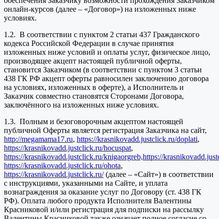
обеспечения Заказчику возможности прохождения Заказчиком
онлайн-курсов (далее – «Договор») на изложенных ниже
условиях.
1.2. В соответствии с пунктом 2 статьи 437 Гражданского
кодекса Российской Федерации в случае принятия
изложенных ниже условий и оплаты услуг, физическое лицо,
производящее акцепт настоящей публичной оферты,
становится Заказчиком (в соответствии с пунктом 3 статьи
438 ГК РФ акцепт оферты равносилен заключению договора
на условиях, изложенных в оферте), а Исполнитель и
Заказчик совместно становятся Сторонами Договора,
заключённого на изложенных ниже условиях.
1.3. Полным и безоговорочным акцептом настоящей
публичной Оферты является регистрация Заказчика на сайт,
http://megamama17.ru
,
https://krasnikovadd.justclick.ru/doplati
,
https://krasnikovadd.justclick.ru/hocuspat
,
https://krasnikovadd.justclick.ru/knigaorgreb,
https://krasnikovadd.jus
https://krasnikovadd.justclick.ru/ohota
,
https://krasnikovadd.justclick.ru/
(далее – «Сайт») в соответствии
с инструкциями, указанными на Сайте, и уплата
вознаграждения за оказание услуг по Договору (ст. 438 ГК
РФ). Оплата любого продукта Исполнителя Валентины
Красниковой и/или регистрация для подписки на рассылку
Валентины Красниковой также означает полное согласие со