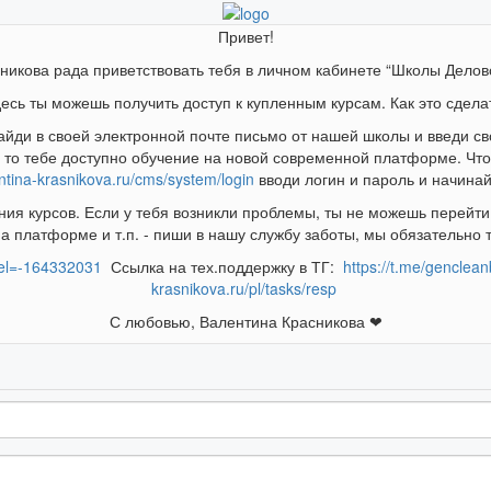
Привет!
никова рада приветствовать тебя в личном кабинете “Школы Дело
есь ты можешь получить доступ к купленным курсам. Как это сдела
айди в своей электронной почте письмо от нашей школы и введи св
, то тебе доступно обучение на новой современной платформе. Чтоб
entina-krasnikova.ru/cms/system/login
вводи логин и пароль и начинай
я курсов. Если у тебя возникли проблемы, ты не можешь перейти 
на платформе и т.п. - пиши в нашу службу заботы, мы обязательно
sel=-164332031
Ссылка на тех.поддержку в ТГ:
https://t.me/genclean
krasnikova.ru/pl/tasks/resp
С любовью, Валентина Красникова ❤